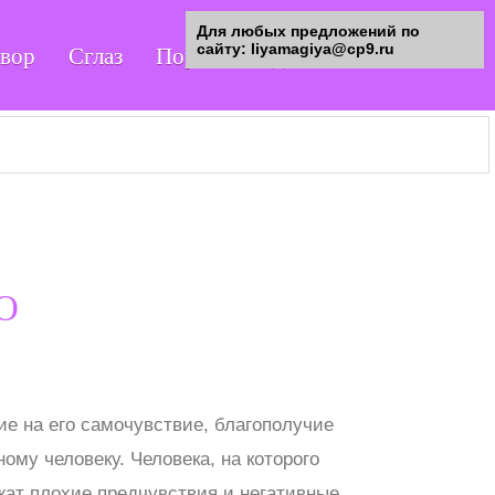
Для любых предложений по
сайту: liyamagiya@cp9.ru
овор
Сглаз
Порча
Гадания
О
ие на его самочувствие, благополучие
ому человеку. Человека, на которого
жат плохие предчувствия и негативные