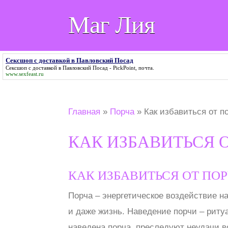
Маг Лия
Сексшоп с доставкой в Павловский Посад
Сексшоп с доставкой в Павловский Посад
- PickPoint, почта.
www.sexfeast.ru
Главная
»
Порча
»
Как избавиться от п
КАК ИЗБАВИТЬСЯ 
КАК ИЗБАВИТЬСЯ ОТ ПО
Порча – энергетическое воздействие на
и даже жизнь. Наведение порчи – ритуа
наведена порча, преследуют неудачи в