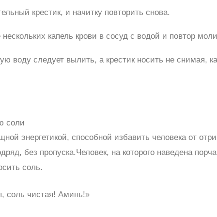
ельный крестик, и начитку повторить снова.
ескольких капель крови в сосуд с водой и повтор мол
 воду следует вылить, а крестик носить не снимая, ка
ю соли
ной энергетикой, способной избавить человека от отр
дряд, без пропуска.Человек, на которого наведена порча
осить соль.
, соль чистая! Аминь!»