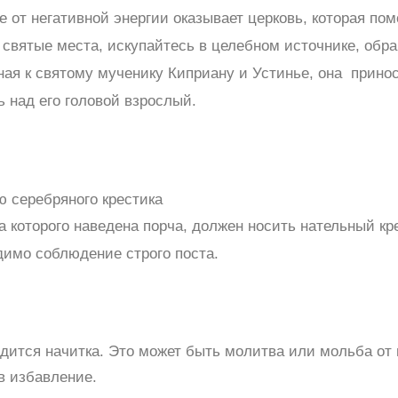
 от негативной энергии оказывает церковь, которая пом
 святые места, искупайтесь в целебном источнике, обр
ая к святому мученику Киприану и Устинье, она принос
ь над его головой взрослый.
ю серебряного крестика
а которого наведена порча, должен носить нательный кр
димо соблюдение строго поста.
дится начитка. Это может быть молитва или мольба от 
в избавление.