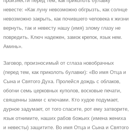
произнести перед тем, как приколоть булавку
невесте: «Как луну невозможно обгрызть, как солнце
невозможно закрыть, как почившего человека к жизни
вернуть, так и невесту нашу (имя) злому глазу не
повредить. Ключ надежен, замок крепок, язык нем.
Аминь».
Заговор, произносимый от сглаза новобрачных
(перед тем, как приколоть булавки): «Во имя Отца и
Сына и Святого Духа. Пролейся дождь с облаков,
обогни семь церковных куполов, восковые печати,
священны замки с ключами. Кто худое подумает,
дурное задумает, от того спасите, рот ему затворите,
язык отнимите, наших рабов божьих (имена жениха
и невесты) защитите. Во имя Отца и Сына и Святого