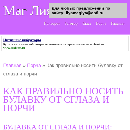
Маг Лия
Для любых предложений по
сайту: liyamagiya@cp9.ru
Приворот
Заговор
Сглаз
Порча
Гадания
Интимные вибраторы
Купить
интимные вибраторы
вы можете в интернет магазине sexfeast.ru
www.sexfeast.ru
Главная
»
Порча
»
Как правильно носить булавку от
сглаза и порчи
КАК ПРАВИЛЬНО НОСИТЬ
БУЛАВКУ ОТ СГЛАЗА И
ПОРЧИ
БУЛАВКА ОТ СГЛАЗА И ПОРЧИ: