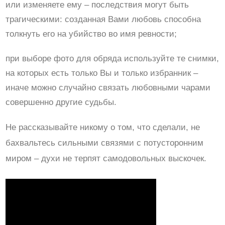
или изменяете ему – последствия могут быть
трагическими: созданная Вами любовь способна
толкнуть его на убийство во имя ревности;
при выборе фото для обряда используйте те снимки,
на которых есть только Вы и только избранник –
иначе можно случайно связать любовными чарами
совершенно другие судьбы.
Не рассказывайте никому о том, что сделали, не
бахвальтесь сильными связями с потусторонним
миром – духи не терпят самодовольных выскочек.