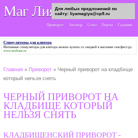
Маг Лия
Для любых предложений по
сайту: liyamagiya@cp9.ru
Приворот
Заговор
Сглаз
Порча
Гадания
Стимуляторы для клитора
Интимные
стимуляторы для клитора
можно купить со скидкой в магазине сексфист.ру.
www.sexfeast.ru
Главная
»
Приворот
»
Черный приворот на кладбище
который нельзя снять
ЧЕРНЫЙ ПРИВОРОТ НА
КЛАДБИЩЕ КОТОРЫЙ
НЕЛЬЗЯ СНЯТЬ
КЛАДБИЩЕНСКИЙ ПРИВОРОТ -