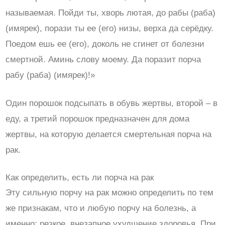
называемая. Пойди ты, хворь лютая, до рабы (раба)
(имярек), порази ты ее (его) низы, верха да серёдку.
Поедом ешь ее (его), доколь не сгинет от болезни
смертной. Аминь слову моему. Да поразит порча
рабу (раба) (имярек)!»
Один порошок подсыпать в обувь жертвы, второй – в
еду, а третий порошок предназначен для дома
жертвы, на которую делается смертельная порча на
рак.
Как определить, есть ли порча на рак
Эту сильную порчу на рак можно определить по тем
же признакам, что и любую порчу на болезнь, а
именно: резкое, внезапное ухудшение здоровья. При