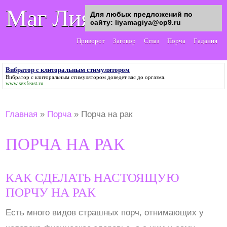
Маг Лия
Для любых предложений по
сайту: liyamagiya@cp9.ru
Приворот
Заговор
Сглаз
Порча
Гадания
Вибратор с клиторальным стимулятором
Вибратор с клиторальным стимулятором
доведет вас до оргазма.
www.sexfeast.ru
Главная
»
Порча
»
Порча на рак
ПОРЧА НА РАК
КАК СДЕЛАТЬ НАСТОЯЩУЮ
ПОРЧУ НА РАК
Есть много видов страшных порч, отнимающих у