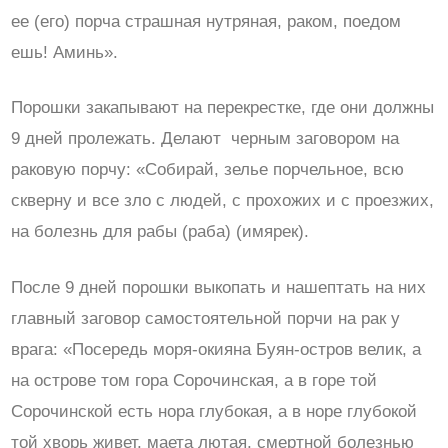
ее (его) порча страшная нутряная, раком, поедом
ешь! Аминь».
Порошки закапывают на перекрестке, где они должны
9 дней пролежать. Делают черным заговором на
раковую порчу: «Собирай, зелье порчельное, всю
скверну и все зло с людей, с прохожих и с проезжих,
на болезнь для рабы (раба) (имярек).
После 9 дней порошки выкопать и нашептать на них
главный заговор самостоятельной порчи на рак у
врага: «Посередь моря-окияна Буян-остров велик, а
на острове том гора Сорочинская, а в горе той
Сорочинской есть нора глубокая, а в норе глубокой
той хворь живет, маета лютая, смертной болезнью