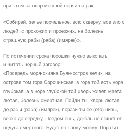
при этом заговор мощной порчи на рак:
«Собирай, зелье порчельное, всю скверну, все зло с
людей, с прохожих и проезжих, на болезнь
страшную рабы (раба) (имярек)».
По истечении срока порошки нужно выкопать
и читать черный заговор:
«Посередь моря-окияна Буян-остров велик, на
острове том гора Сорочинская, в горе той есть нора
глубокая, а в норе глубокой той хворь живет, маета
лютая, болезнь смертная. Пойди ты, хворь лютая,
до рабы (раба) (имярек), порази ты ее (его) низы,
верха да середку. Поедом ешь, доколь не сгинет от
недуга смертного. Будет по слову моему. Поразит