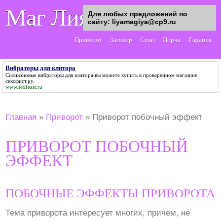
Маг Лия
Для любых предложений по
сайту: liyamagiya@cp9.ru
Приворот
Заговор
Сглаз
Порча
Гадания
Вибраторы для клитора
Силиконовые
вибраторы для клитора
вы можете купить в проверенном магазине
сексфист.ру.
www.sexfeast.ru
Главная
»
Приворот
»
Приворот побочный эффект
ПРИВОРОТ ПОБОЧНЫЙ
ЭФФЕКТ
ПОБОЧНЫЕ ЭФФЕКТЫ ПРИВОРОТА
Тема приворота интересует многих, причем, не