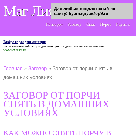
Маг Лия
Для любых предложений по
сайту: liyamagiya@cp9.ru
Приворот
Заговор
Сглаз
Порча
Гадания
Вибраторы для женщин
Качественные
вибраторы для женщин
продаются в магазине сексфист.
www.sexfeast.ru
Главная
»
Заговор
»
Заговор от порчи снять в
домашних условиях
ЗАГОВОР ОТ ПОРЧИ
СНЯТЬ В ДОМАШНИХ
УСЛОВИЯХ
КАК МОЖНО СНЯТЬ ПОРЧУ В