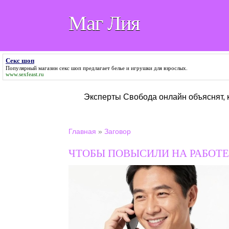
Маг Лия
Секс шоп
Популярный магазин
секс шоп
предлагает белье и игрушки для взрослых.
www.sexfeast.ru
Эксперты Свобода онлайн объяснят,
Главная
»
Заговор
ЧТОБЫ ПОВЫСИЛИ НА РАБОТЕ