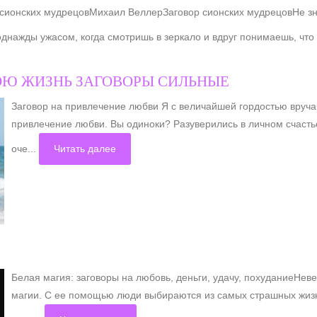
 сионских мудрецовМихаил ВеллерЗаговор сионских мудрецовНе зн
нажды ужасом, когда смотришь в зеркало и вдруг понимаешь, что 
ОЮ ЖИЗНЬ ЗАГОВОРЫ СИЛЬНЫЕ
Заговор на привлечение любви Я с величайшей гордостью вруча
привлечение любви. Вы одиноки? Разуверились в личном счасть
оче...
Читать далее
Белая магия: заговоры на любовь, деньги, удачу, похуданиеНе
магии. С ее помощью люди выбираются из самых страшных жизн