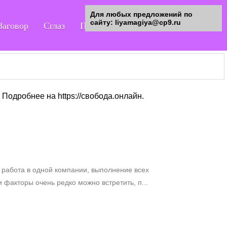
Для любых предложений по
сайту: liyamagiya@cp9.ru
Заговор
Сглаз
Порча
Гадания
 Подробнее на https://свобода.онлайн.
работа в одной компании, выполнение всех
 факторы очень редко можно встретить, п...