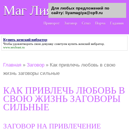
Маг Лия
Для любых предложений по
сайту: liyamagiya@cp9.ru
Приворот
Заговор
Сглаз
Порча
Гадания
Купить женский вибратор
Чтобы удовлетворить свою девушку советуем
купить женский вибратор
.
www.sexfeast.ru
Главная
»
Заговор
»
Как привлечь любовь в свою
жизнь заговоры сильные
КАК ПРИВЛЕЧЬ ЛЮБОВЬ В
СВОЮ ЖИЗНЬ ЗАГОВОРЫ
СИЛЬНЫЕ
ЗАГОВОР НА ПРИВЛЕЧЕНИЕ