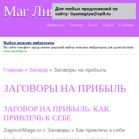
Маг Лия
Для любых предложений по
сайту: liyamagiya@cp9.ru
Приворот
Заговор
Сглаз
Порча
Гадания
Выбор женских вибраторов
На сайте сексфист представлен широкий
выбор женских вибраторов
для удовольствия.
www.sexfeast.ru
Главная
»
Заговор
»
Заговоры на прибыль
ЗАГОВОРЫ НА ПРИБЫЛЬ
ЗАГОВОР НА ПРИБЫЛЬ: КАК
ПРИВЛЕЧЬ К СЕБЕ
ZagovorMaga.ru » Заговоры » Как привлечь к себе