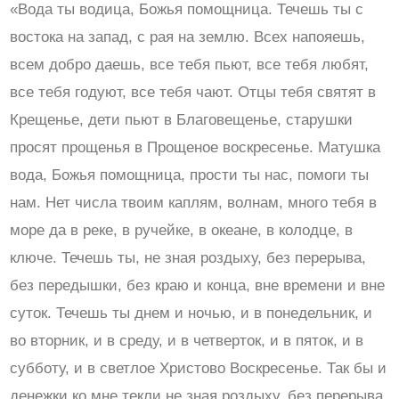
«Вода ты водица, Божья помощница. Течешь ты с
востока на запад, с рая на землю. Всех напояешь,
всем добро даешь, все тебя пьют, все тебя любят,
все тебя годуют, все тебя чают. Отцы тебя святят в
Крещенье, дети пьют в Благовещенье, старушки
просят прощенья в Прощеное воскресенье. Матушка
вода, Божья помощница, прости ты нас, помоги ты
нам. Нет числа твоим каплям, волнам, много тебя в
море да в реке, в ручейке, в океане, в колодце, в
ключе. Течешь ты, не зная роздыху, без перерыва,
без передышки, без краю и конца, вне времени и вне
суток. Течешь ты днем и ночью, и в понедельник, и
во вторник, и в среду, и в четверток, и в пяток, и в
субботу, и в светлое Христово Воскресенье. Так бы и
денежки ко мне текли не зная роздыху, без перерыва,