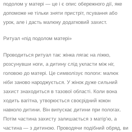
подолом у матері — це і є опис обережного дії, яке
допоможе не тільки зняти пристріт, псування або
урок, але і дасть малюку додатковий захист.
Ритуал «під подолом матері»
Проводиться ритуал так: жінка лягає на ліжко,
розсунувши ноги, а дитину слід укласти між ніг,
головою до матері. Це символізує пологи: малюк
ніби заново народжується. У жінок дуже сильний
захист знаходиться в тазової області. Коли вона
ходить вагітна, утворюється своєрідний кокон
навколо дитини. Він випускає дитини при пологах.
Потім частина захисту залишається з матір’ю, а
частина — з дитиною. Проводячи подібний обряд, ви