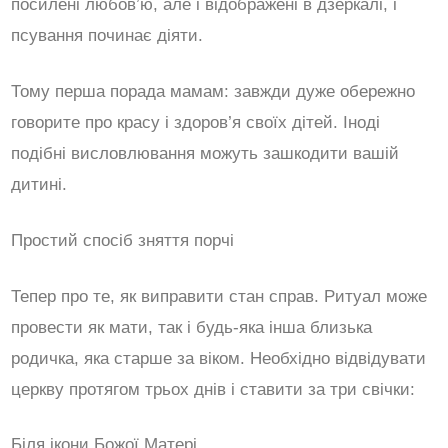
посилені любов’ю, але і відображені в дзеркалі, і
псування починає діяти.
Тому перша порада мамам: завжди дуже обережно
говорите про красу і здоров’я своїх дітей. Іноді
подібні висловлювання можуть зашкодити вашій
дитині.
Простий спосіб зняття порчі
Тепер про те, як виправити стан справ. Ритуал може
провести як мати, так і будь-яка інша близька
родичка, яка старше за віком. Необхідно відвідувати
церкву протягом трьох днів і ставити за три свічки:
Біля ікони Божої Матері