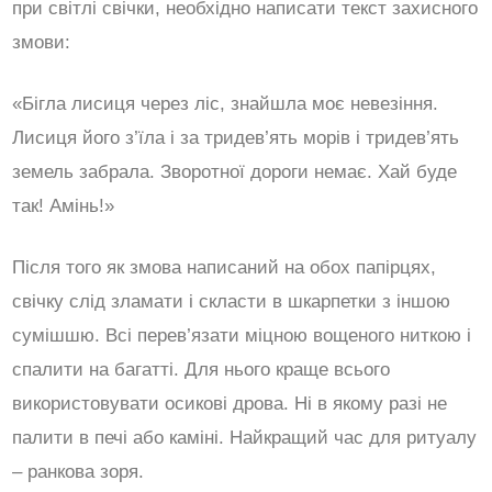
при світлі свічки, необхідно написати текст захисного
змови:
«Бігла лисиця через ліс, знайшла моє невезіння.
Лисиця його з’їла і за тридев’ять морів і тридев’ять
земель забрала. Зворотної дороги немає. Хай буде
так! Амінь!»
Після того як змова написаний на обох папірцях,
свічку слід зламати і скласти в шкарпетки з іншою
сумішшю. Всі перев’язати міцною вощеного ниткою і
спалити на багатті. Для нього краще всього
використовувати осикові дрова. Ні в якому разі не
палити в печі або каміні. Найкращий час для ритуалу
– ранкова зоря.