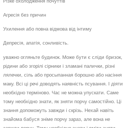
Різке охолодження почуттів
Агресія без причин
Ухилення або повна відмова від інтиму
Депресія, апатія, сонливість.
уважно огляньте будинок. Може бути є сліди бризок,
рідини або згорілі сірники і зламані палички, різні
лялечки, сіль або просыпанная борошно або насіння
маку. Всі ці речі доводять наявність псування. І діяти
необхідно терміново. Час не можна упускати. Саме
тому необхідно знати, як зняти порчу самостійно. Ці
знання допоможуть завжди і скрізь. Нехай навіть
знайома бабуся зніме порчу зараз, але вона не