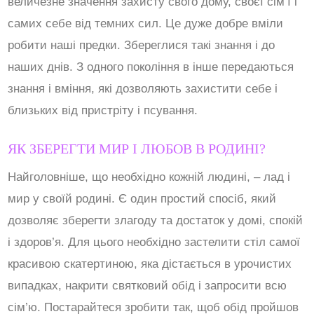
величезне значення захисту свого дому, своєї сім’ї і
самих себе від темних сил. Це дуже добре вміли
робити наші предки. Збереглися такі знання і до
наших днів. З одного покоління в інше передаються
знання і вміння, які дозволяють захистити себе і
близьких від пристріту і псування.
ЯК ЗБЕРЕГТИ МИР І ЛЮБОВ В РОДИНІ?
Найголовніше, що необхідно кожній людині, – лад і
мир у своїй родині. Є один простий спосіб, який
дозволяє зберегти злагоду та достаток у домі, спокій
і здоров’я. Для цього необхідно застелити стіл самої
красивою скатертиною, яка дістається в урочистих
випадках, накрити святковий обід і запросити всю
сім’ю. Постарайтеся зробити так, щоб обід пройшов