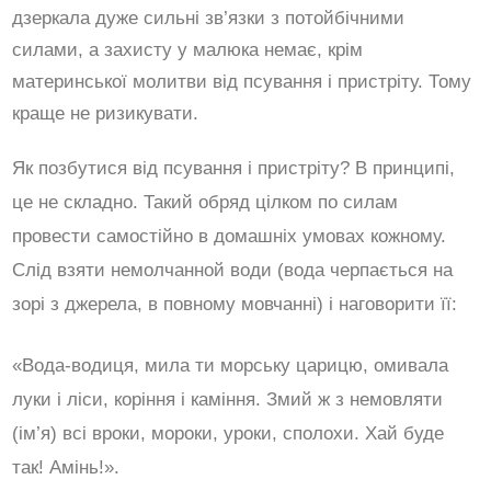
дзеркала дуже сильні зв’язки з потойбічними
силами, а захисту у малюка немає, крім
материнської молитви від псування і пристріту. Тому
краще не ризикувати.
Як позбутися від псування і пристріту? В принципі,
це не складно. Такий обряд цілком по силам
провести самостійно в домашніх умовах кожному.
Слід взяти немолчанной води (вода черпається на
зорі з джерела, в повному мовчанні) і наговорити її:
«Вода-водиця, мила ти морську царицю, омивала
луки і ліси, коріння і каміння. Змий ж з немовляти
(ім’я) всі вроки, мороки, уроки, сполохи. Хай буде
так! Амінь!».