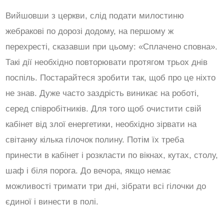
Вийшовши з церкви, слід подати милостиню
жебракові по дорозі додому, на першому ж
перехресті, сказавши при цьому: «Сплачено сповна».
Такі дії необхідно повторювати протягом трьох днів
поспіль. Постарайтеся зробити так, щоб про це ніхто
не знав. Дуже часто заздрість виникає на роботі,
серед співробітників. Для того щоб очистити свій
кабінет від злої енергетики, необхідно зірвати на
світанку кілька гілочок полину. Потім їх треба
принести в кабінет і розкласти по вікнах, кутах, столу,
шаф і біля порога. До вечора, якщо немає
можливості тримати три дні, зібрати всі гілочки до
єдиної і винести в полі.