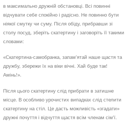
в максимально дружній обстановці. Всі повинні
відчувати себе спокійно і радісно. Не повинно бути
ніякої смутку чи суму. Після обіду, прибравши зі
столу посуд, зберіть скатертину і заговоріть її такими
словами:
«Скатертина-самобранка, запам’ятай наше щастя та
дружбу, збережи їх на віки вічні. Хай буде так!
Амінь!».
Після цього скатертину слід прибрати в затишне
місце. В особливо урочистих випадках слід стелити
скатертину на стіл. Це дасть можливість «згадати»
дружні почуття і відчуття щастя всім членам сім’ї.