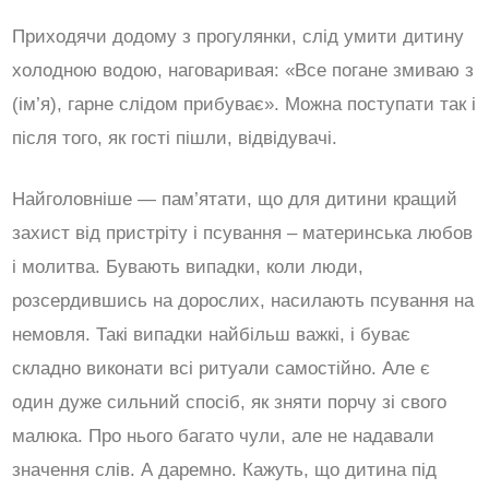
Приходячи додому з прогулянки, слід умити дитину
холодною водою, наговаривая: «Все погане змиваю з
(ім’я), гарне слідом прибуває». Можна поступати так і
після того, як гості пішли, відвідувачі.
Найголовніше — пам’ятати, що для дитини кращий
захист від пристріту і псування – материнська любов
і молитва. Бувають випадки, коли люди,
розсердившись на дорослих, насилають псування на
немовля. Такі випадки найбільш важкі, і буває
складно виконати всі ритуали самостійно. Але є
один дуже сильний спосіб, як зняти порчу зі свого
малюка. Про нього багато чули, але не надавали
значення слів. А даремно. Кажуть, що дитина під