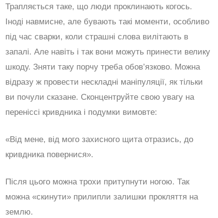
Трапляється таке, що люди проклинають когось.
Іноді навмисне, але бувають такі моменти, особливо
під час сварки, коли страшні слова вилітають в
запалі. Але навіть і так вони можуть принести велику
шкоду. Зняти таку порчу треба обов’язково. Можна
відразу ж провести нескладні маніпуляції, як тільки
ви почули сказане. Сконцентруйте свою увагу на
переніссі кривдника і подумки вимовте:
«Від мене, від мого захисного щита отразись, до
кривдника повернися».
Після цього можна трохи притупнути ногою. Так
можна «скинути» прилипли залишки прокляття на
землю.