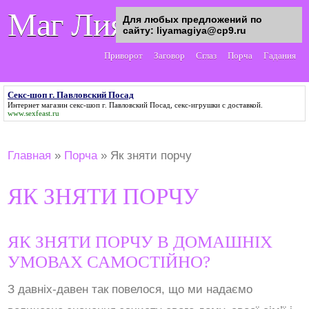
Маг Лия
Для любых предложений по
сайту: liyamagiya@cp9.ru
Приворот
Заговор
Сглаз
Порча
Гадания
Секс-шоп г. Павловский Посад
Интернет магазин
секс-шоп г. Павловский Посад
, секс-игрушки с доставкой.
www.sexfeast.ru
Главная
»
Порча
»
Як зняти порчу
ЯК ЗНЯТИ ПОРЧУ
ЯК ЗНЯТИ ПОРЧУ В ДОМАШНІХ
УМОВАХ САМОСТІЙНО?
З давніх-давен так повелося, що ми надаємо