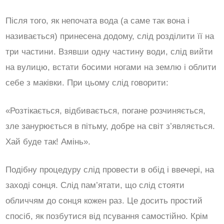
Після того, як непочата вода (а саме так вона і
називається) принесена додому, слід розділити її на
три частини. Взявши одну частину води, слід вийти
на вулицю, встати босими ногами на землю і облити
себе з маківки. При цьому слід говорити:
«Розтікається, відбивається, погане розчиняється,
зле занурюється в пітьму, добре на світ з’являється.
Хай буде так! Амінь».
Подібну процедуру слід провести в обід і ввечері, на
заході сонця. Слід пам’ятати, що слід стояти
обличчям до сонця кожен раз. Це досить простий
спосіб, як позбутися від псування самостійно. Крім