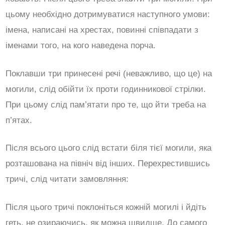
цьому необхідно дотримуватися наступного умови:
імена, написані на хрестах, повинні співпадати з
іменами того, на кого наведена порча.
Поклавши три принесені речі (неважливо, що це) на
могили, слід обійти їх проти годинникової стрілки.
При цьому слід пам’ятати про те, що йти треба на
п’ятах.
Після всього цього слід встати біля тієї могили, яка
розташована на північ від інших. Перехрестившись
тричі, слід читати замовляння:
Після цього тричі поклоніться кожній могилі і йдіть
геть, не озираючись, як можна швидше. До самого