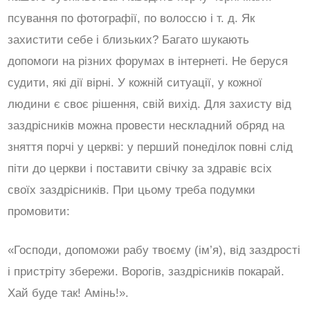
псування по фотографії, по волоссю і т. д. Як
захистити себе і близьких? Багато шукають
допомоги на різних форумах в інтернеті. Не беруся
судити, які дії вірні. У кожній ситуації, у кожної
людини є своє рішення, свій вихід. Для захисту від
заздрісників можна провести нескладний обряд на
зняття порчі у церкві: у перший понеділок повні слід
піти до церкви і поставити свічку за здравіє всіх
своїх заздрісників. При цьому треба подумки
промовити:
«Господи, допоможи рабу твоєму (ім’я), від заздрості
і пристріту збережи. Ворогів, заздрісників покарай.
Хай буде так! Амінь!».