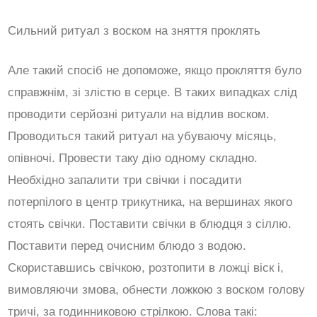
Сильний ритуал з воском на зняття проклять
Але такий спосіб не допоможе, якщо прокляття було
справжнім, зі злістю в серце. В таких випадках слід
проводити серйозні ритуали на відлив воском.
Проводиться такий ритуал на убуваючу місяць,
опівночі. Провести таку дію одному складно.
Необхідно запалити три свічки і посадити
потерпілого в центр трикутника, на вершинах якого
стоять свічки. Поставити свічки в блюдця з сіллю.
Поставити перед очисним блюдо з водою.
Скориставшись свічкою, розтопити в ложці віск і,
вимовляючи змова, обнести ложкою з воском голову
тричі, за годинниковою стрілкою. Слова такі: