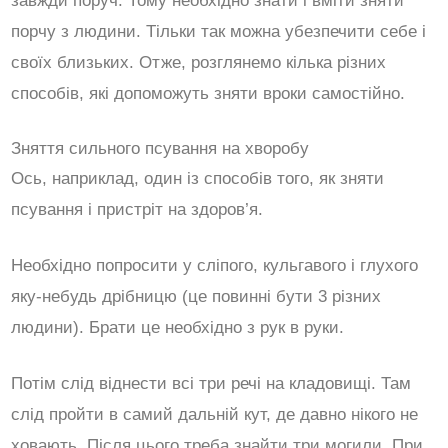
завжди поруч. Тому необхідно знати і вміти зняти
порчу з людини. Тільки так можна убезпечити себе і
своїх близьких. Отже, розглянемо кілька різних
способів, які допоможуть зняти вроки самостійно.
Зняття сильного псування на хворобу
Ось, наприклад, один із способів того, як зняти
псування і пристріт на здоров’я.
Необхідно попросити у сліпого, кульгавого і глухого
яку-небудь дрібницю (це повинні бути 3 різних
людини). Брати це необхідно з рук в руки.
Потім слід віднести всі три речі на кладовищі. Там
слід пройти в самий дальній кут, де давно нікого не
ховають. Після цього треба знайти три могили. При