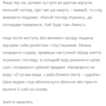
Якщо під час ділової зустрічі ви раптом відчули
пильний погляд, про такі ще кажуть – важкий, то слід
вимовити подумки: «Косий погляд отразись, до
господаря повернися. Хай буде так» Амінь!».
Іноді після виступу або великого заходу людина
відчуває себе розбитим і спустошеним. Можна
поправити справу, провівши наступний обряд зняття
псування і погляду: в холодній воді розчинити щіпку
солі і потримати срібний предмет. Наговорити на
воду: «З гусака вода, з раба Божого (ім’я) – худоба».
Цією водою слід обполоснути обличчя або просто
вилити її собі на голову.
Зняття проклять