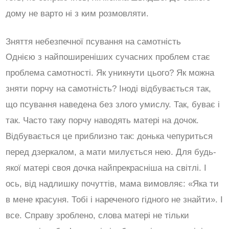
дому не варто ні з ким розмовляти.
Зняття небезпечної псування на самотність
Однією з найпоширеніших сучасних проблем стає
проблема самотності. Як уникнути цього? Як можна
зняти порчу на самотність? Іноді відбувається так,
що псування наведена без злого умислу. Так, буває і
так. Часто таку порчу наводять матері на дочок.
Відбувається це приблизно так: донька чепуриться
перед дзеркалом, а мати милується нею. Для будь-
якої матері своя дочка найпрекрасніша на світлі. І
ось, від надлишку почуттів, мама вимовляє: «Яка ти
в мене красуня. Тобі і нареченого гідного не знайти». І
все. Справу зроблено, слова матері не тільки