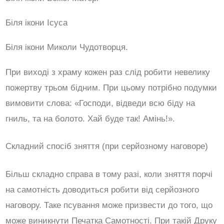
Біля ікони Ісуса
Біля ікони Миколи Чудотворця.
При виході з храму кожен раз слід робити невелику
пожертву трьом бідним. При цьому потрібно подумки
вимовити слова: «Господи, відведи всю біду на
гниль, та на болото. Хай буде так! Амінь!».
Складний спосіб зняття (при серйозному наговоре)
Більш складно справа в тому разі, коли зняття порчі
на самотність доводиться робити від серйозного
наговору. Таке псування може призвести до того, що
може виникнути Печатка Самотності. При такій Друку