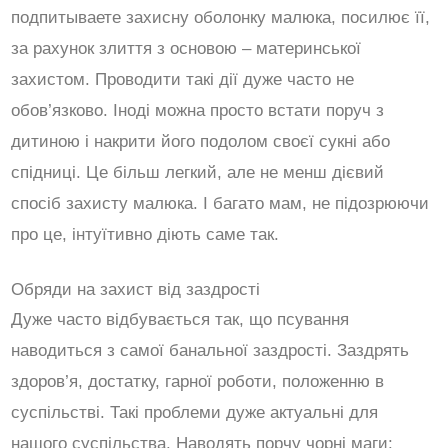
подпитываете захисну оболонку малюка, посилює її,
за рахунок злиття з основою – материнської
захистом. Проводити такі дії дуже часто не
обов’язково. Іноді можна просто встати поруч з
дитиною і накрити його подолом своєї сукні або
спідниці. Це більш легкий, але не менш дієвий
спосіб захисту малюка. І багато мам, не підозрюючи
про це, інтуїтивно діють саме так.
Обряди на захист від заздрості
Дуже часто відбувається так, що псування
наводиться з самої банальної заздрості. Заздрять
здоров’я, достатку, гарної роботи, положенню в
суспільстві. Такі проблеми дуже актуальні для
нашого суспільства. Наводять порчу чорні маги: