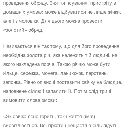
проведення обряду. Зняття псування, пристріту в
домашніх умовах може відбуватися не лише жінки,
але і з чоловіка. Для цього можна провести
«золотий» обряд.
Називається він так тому, що для його проведення
необхідна золота річ, яка належить тій людині, на
якого накладена порча. Такою річчю може бути
кільце, сережка, монета, ланцюжок, перстень,
запонка. Рівно опівночі поставити свічку на блюдце,
наповнене сіллю і запалити її. Потім слід тричі
вимовити слова змови:
«Як свічка ясно горить, так і життя (ім’я)
висвітлюється. Всі гіркоти і нещастя в сіль підуть,