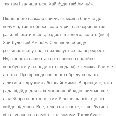
так там і залишаться. Хай буде так! Амінь!».
Після цього навколо свічки, як можна ближче до
полум’я, тричі обнося золоту річ, наговаривая три
рази: «Гіркоти в сіль, радості в золото, золото (ім’я).
Хай буде так! Амінь!». Сіль після обряду
розчиняється у воді і вихлюпується на перехресті.
Ну, а золота нашептана річ повинна постійно
перебувати у господині (господаря), як можна ближче
до тіла. Про проведення цього обряду не варто
ділитися з друзями або знайомими. В принципі, така
рада підійде для всіх магічних обрядів: чим менше
людей про нього знає, тим більше шансів, що все
вийде відмінно. Все, тепер ви знаєте, як позбутися
від псування на самотність самому. Також буде